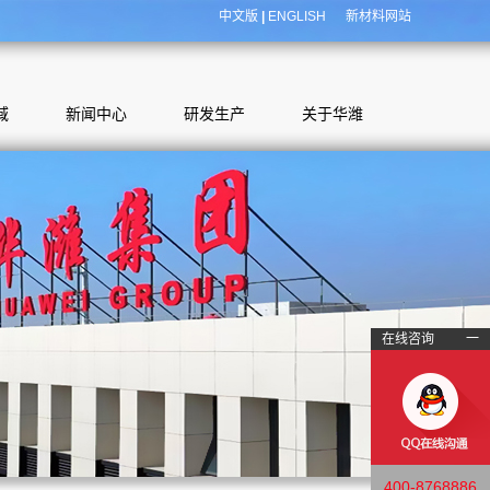
中文版
|
ENGLISH
新材料网站
域
新闻中心
研发生产
关于华潍
在线咨询
一
400-8768886