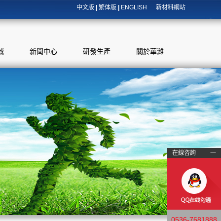
中文版
|
繁体版
|
ENGLISH
新材料網站
域
新聞中心
研發生產
關於華濰
在線咨詢
一
0536-7681888