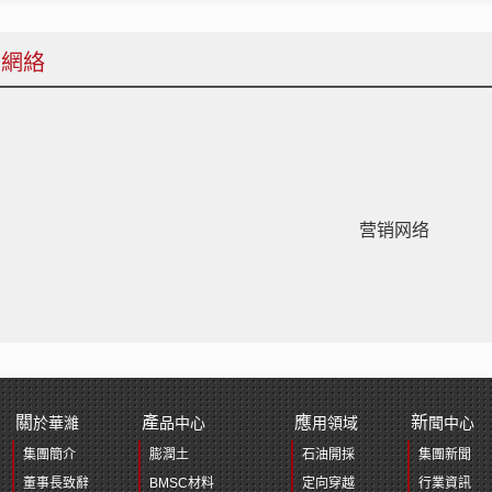
銷網絡
营销网络
關
產
應
新
於華濰
品中心
用領域
聞中心
集團簡介
膨潤土
石油開採
集團新聞
董事長致辭
BMSC材料
定向穿越
行業資訊