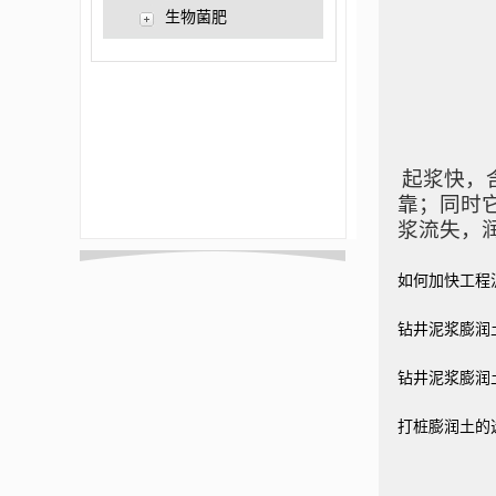
造粒机
吹膜机
注塑机
吸塑机
发泡机
双向拉伸机
生物菌肥
起浆快，
靠
；
同时
浆流失，
如何加快工程
钻井泥浆膨润
钻井泥浆膨润
打桩膨润土的