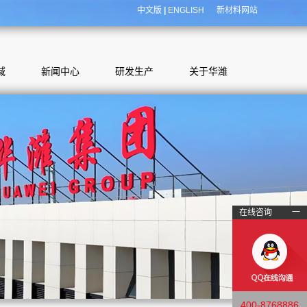
中文版
|
ENGLISH
新材料网站
域
新闻中心
研发生产
关于华潍
在线咨询
一
400-8768886