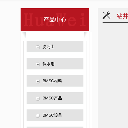
钻
产品中心
膨润土
钻井膨润土
有机膨润土
防水材料膨润土
膨润土防水毯
蒙脱石产品
橡胶环保补强剂
定向穿越膨润土
抗盐膨润土
化工涂料膨润土
铸造膨润土
冶金球团膨润土
膨润土猫砂
铸造煤粉
型煤粘合剂
保水剂
林业抗旱保水剂
农业抗旱保水剂
BMSC材料
BMSC/VA系列
淀粉基系列
BMSC/VA/淀粉基系列
BMSC产品
注塑
吸塑
吹膜
发泡
双向拉伸
BMSC设备